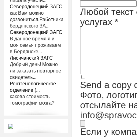
лишать участн...
Северодонецкий ЗАГС
Любой текст 
как Вам можно
услугах
*
дозвониться.Работники
бердянского ЗА...
Северодонецкий ЗАГС
В данное время я и
моя семья проживаем
в Бердянске...
Лисичанский ЗАГС
Добрый день! Можно
ли заказать повторное
свидетель...
Send a copy o
Рентгенологическое
отделение (...
Фото, логот
какова стоимость
отсылайте н
томографии мозга?
info@spravo
Если у компа