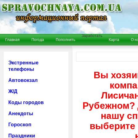
Заработать
Главная
Погода
Пополнить
Карта
О н
Экстренные
телефоны
Вы хозяи
Автовокзал
компа
Ж/Д
Лисичан
Коды городов
Рубежном? 
нашу сп
Анекдоты
выберите 
Гороскоп
Праздники